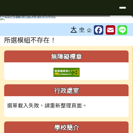
臺南市白河國民中學全球資訊網
導覽列
跳至主內容區
工具列
⏸
大
中
小
頁尾區域
主內容區域
所選模組不存在！
左邊區域內容
無障礙標章
行政處室
選單載入失敗，請重新整理頁面。
學校簡介