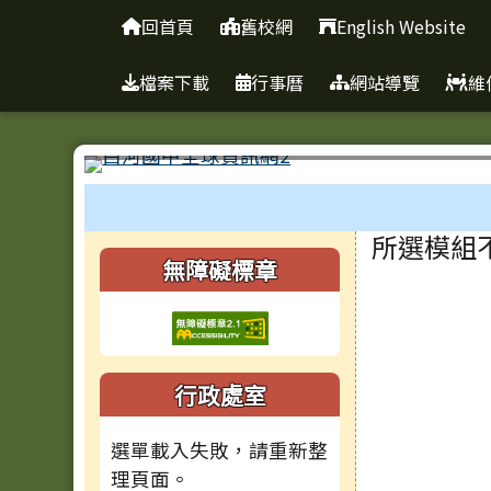
臺南市白河國民中學全球
導覽列
跳至主內容區
回首頁
舊校網
English Website
檔案下載
行事曆
網站導覽
維
工具列
頁尾區域
主內容
所選模組
左邊區域內容
無障礙標章
行政處室
選單載入失敗，請重新整
理頁面。