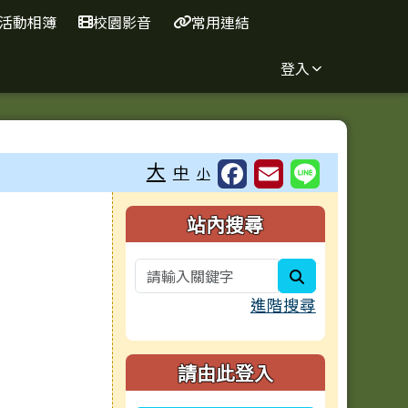
活動相簿
校園影音
常用連結
登入
⏸
大
中
小
右邊區域內容
站內搜尋
search
進階搜尋
請由此登入