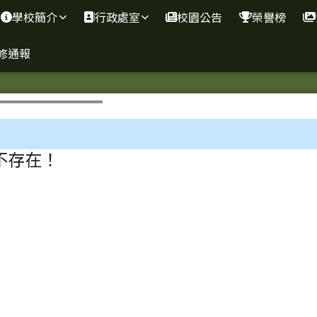
資訊網
學校簡介
行政處室
校園公告
榮譽榜
修通報
區域
不存在！