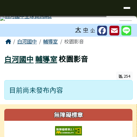
臺南市白河國民中學全球資訊網
導覽列
跳至主內容區
工具列
⏸
大
中
小
頁尾區域
主內容區域
Home
白河國中
輔導室
校園影音
白河國中
輔導室
校園影音
254
目前尚未發布內容
左邊區域內容
無障礙標章